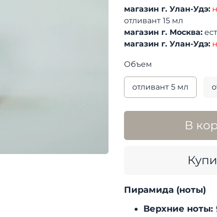
магазин г. Улан-Удэ:
н
отливант 15 мл
магазин г. Москва:
ест
магазин г. Улан-Удэ:
н
Объем
отливант 5 мл
о
В ко
Купи
Пирамида (ноты)
Верхние ноты: