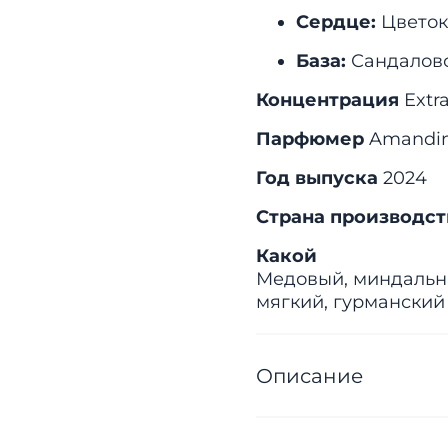
Сердце:
Цветок
База:
Сандалово
Концентрация
Extr
Парфюмер
Amandin
Год выпуска
2024
Страна производс
Какой
Медовый, миндальны
мягкий, гурманский
Описание